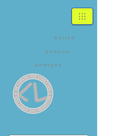
Buiten
-
gewoon
bewegen