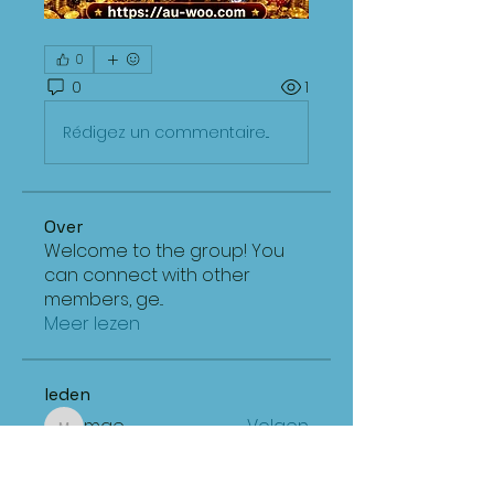
0
0
1
Rédigez un commentaire...
Over
Welcome to the group! You
can connect with other
members, ge
...
Meer lezen
leden
mae
Volgen
mae
shraddha3410
Volgen
shraddha3410