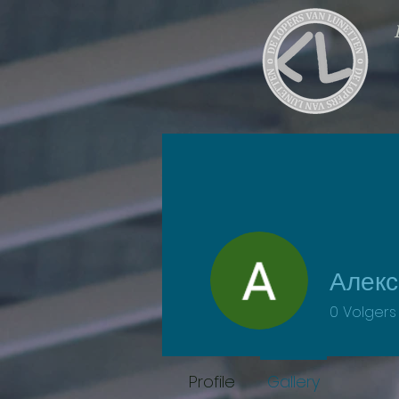
Алекс
0
Volgers
Profile
Gallery