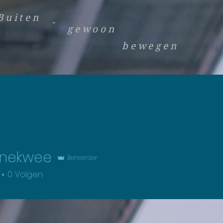
Buiten
-
gewoon
bewegen
inekwee
Beheerder
wee
0
Volgen