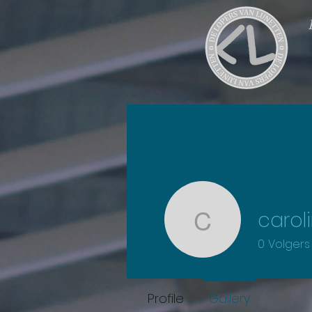
carol
carolinek
0
Volgers
Profile
Gallery