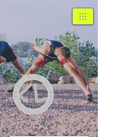
Buiten
-
gewoon
bewegen