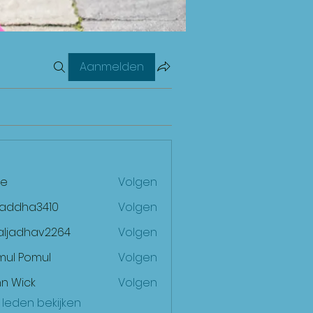
Aanmelden
e
Volgen
raddha3410
Volgen
ha3410
aljadhav2264
Volgen
dhav2264
mul Pomul
Volgen
n Wick
Volgen
) leden bekijken