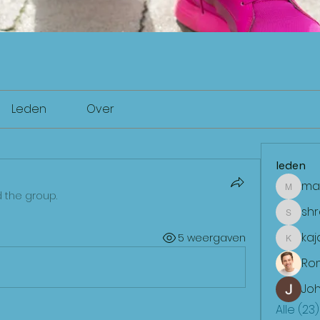
Leden
Over
leden
ma
mae
d the group.
sh
shradd
kaj
5 weergaven
kajalja
Ro
Joh
Alle (23