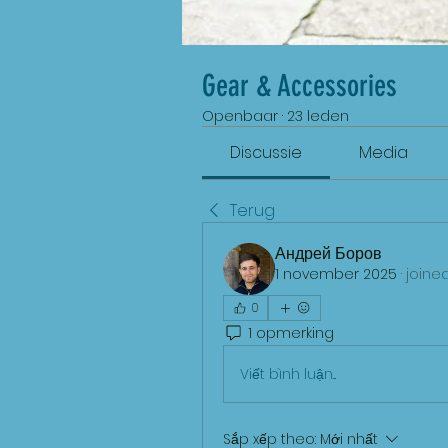
Gear & Accessories
Openbaar
·
23 leden
Discussie
Media
Terug
Андрей Боров
1 november 2025
·
joine
0
1 opmerking
Viết bình luận...
Sắp xếp theo:
Mới nhất