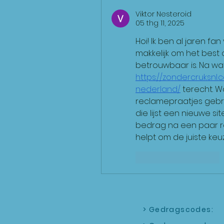
Viktor Nesteroid
05 thg 11, 2025
Hoi! Ik ben al jaren fan 
makkelijk om het best 
https://zondercruksnl
nederland/
 terecht. Wa
reclamepraatjes gebrui
die lijst een nieuwe 
bedrag na een paar ron
helpt om de juiste keu
Thích
Phản hồi
> Gedragscodes: