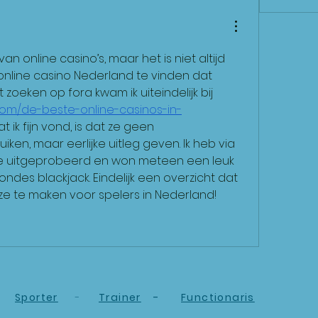
van online casino’s, maar het is niet altijd 
online casino Nederland te vinden dat 
betrouwbaar is. Na wat zoeken op fora kwam ik uiteindelijk bij 
.com/de-beste-online-casinos-in-
t ik fijn vond, is dat ze geen 
ken, maar eerlijke uitleg geven. Ik heb via 
site uitgeprobeerd en won meteen een leuk 
des blackjack. Eindelijk een overzicht dat 
ze te maken voor spelers in Nederland!
Sporter
-
Trainer
-
Functionaris