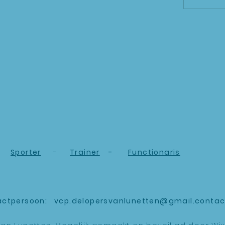
Sporter
-
Trainer
-
Functionaris
actpersoon:
vcp.delopersvanlunetten@gmail.contac