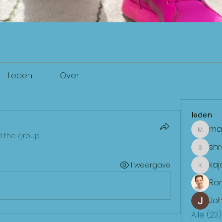
Leden
Over
leden
ma
mae
d the group.
sh
shradd
kaj
1 weergave
kajalja
Ro
Joh
Alle (23