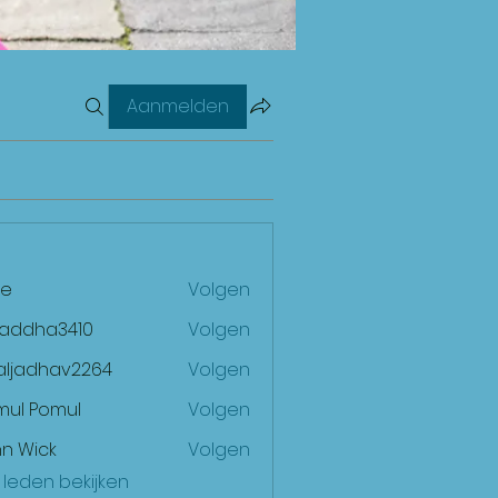
Aanmelden
e
Volgen
raddha3410
Volgen
ha3410
aljadhav2264
Volgen
dhav2264
mul Pomul
Volgen
n Wick
Volgen
) leden bekijken