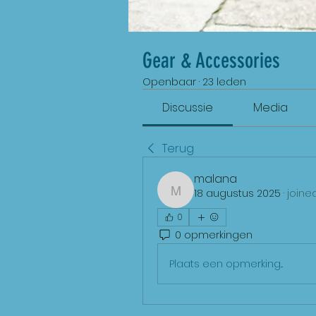
Gear & Accessories
Openbaar
·
23 leden
Discussie
Media
Terug
malana
18 augustus 2025
·
joine
malana
0
0 opmerkingen
Plaats een opmerking...