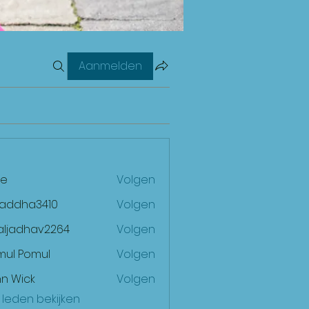
Aanmelden
e
Volgen
raddha3410
Volgen
ha3410
aljadhav2264
Volgen
dhav2264
mul Pomul
Volgen
n Wick
Volgen
) leden bekijken