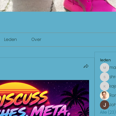
Leden
Over
leden
ma
mae
sh
shradd
kaj
kajalja
Ro
Joh
Alle (23