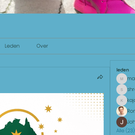
Leden
Over
leden
ma
mae
sh
shradd
kaj
kajalja
Ro
Joh
Alle (23