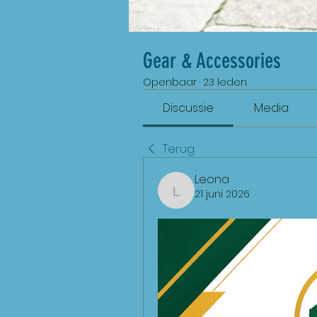
Gear & Accessories
Openbaar
·
23 leden
Discussie
Media
Terug
Leona
21 juni 2026
Leona