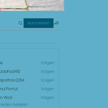
Aanmelden
e
Volgen
raddha3410
Volgen
ha3410
aljadhav2264
Volgen
dhav2264
mul Pomul
Volgen
n Wick
Volgen
) leden bekijken