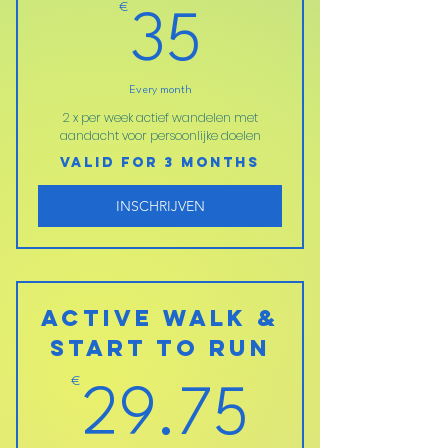
€
35€
35
Every month
2 x per week actief wandelen met
aandacht voor persoonlijke doelen
Valid for 3 months
INSCHRIJVEN
Active Walk &
Start to Run
€
29.75
29.75