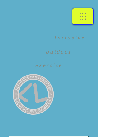
Inclusive
-
outdoor
exercise