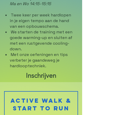
Ma en Wo 1
4:15
-15:15
Twee keer per week hardlopen
in je eigen tempo aan de hand
van een opbouwschema.
We starten de training met een
goede warming-up en sluiten af
met een rustgevende cooling-
down.
Met onze oefeningen en tips
verbeter je gaandeweg je
hardlooptechniek.
Inschrijven
Active Walk &
Start to Run