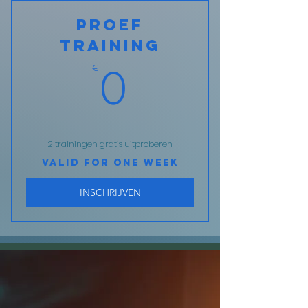
Proef
training
€
0€
0
2 trainingen gratis uitproberen
Valid for one week
INSCHRIJVEN