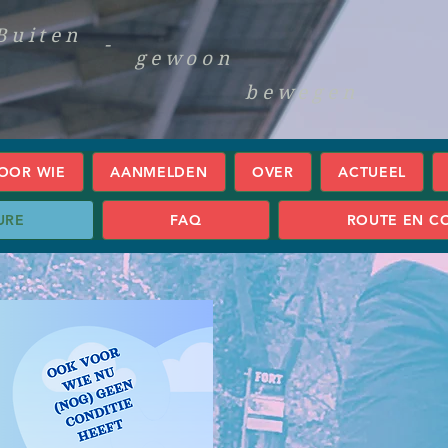
Buiten
-
gewoon
bewegen
OOR WIE
AANMELDEN
OVER
ACTUEEL
URE
FAQ
ROUTE EN C